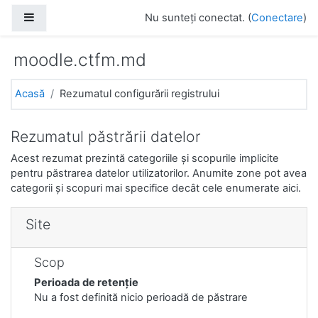
Sari la conţinutul principal
Panou lateral
Nu sunteți conectat. (
Conectare
)
moodle.ctfm.md
Acasă
Rezumatul configurării registrului
Rezumatul păstrării datelor
Acest rezumat prezintă categoriile și scopurile implicite
pentru păstrarea datelor utilizatorilor. Anumite zone pot avea
categorii și scopuri mai specifice decât cele enumerate aici.
Site
Scop
Perioada de retenție
Nu a fost definită nicio perioadă de păstrare